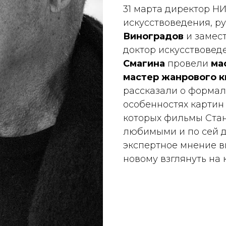
31 марта директор Н
искусствоведения, р
Виноградов
и замес
доктор искусствовед
Смагина
провели
ма
мастер жанрового 
рассказали о форма
особенностях картин 
которых фильмы Стан
любимыми и по сей д
экспертное мнение в
новому взглянуть на 