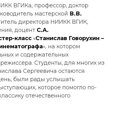
ИИКК ВГИКа, профессор, доктор
уководитель мастерской
В.В.
титель директора НИИКК ВГИК,
ения, доцент
С.А.
стер-класс
«
Станислав Говорухин –
кинематографа
», на котором
льных и содержательных
режиссёра. Студенты, для многих из
ислава Сергеевича остаются
ень, были рады услышать
ыступающих, которое помогло по-
классику отечественного