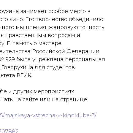
рухина занимает особое место в
ого кино. Его творчество объединило
нного мышления, жанровую точность
 к нравственным вопросам и
у. В память о мастере
вительства Российской Федерации
а № 929 была учреждена персональная
 Говорухина для студентов
ьтета ВГИК.
бе и других мероприятиях
нать на сайте или на странице
/05/majskaya-vstrecha-v-kinoklube-3/
0707882