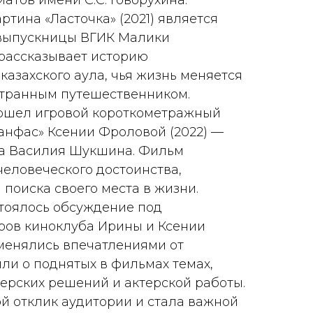
атов имени С.С. Говорухина.
тина «Ласточка» (2021) является
выпускницы ВГИК Малики
рассказывает историю
казахского аула, чья жизнь меняется
странным путешественником.
вошел игровой короткометражный
анфас» Ксении Фроловой (2022) —
за Василия Шукшина. Фильм
человеческого достоинства,
поиска своего места в жизни.
тоялось обсуждение под
ров киноклуба Ирины и Ксении
менялись впечатлениями от
ли о поднятых в фильмах темах,
ерских решений и актерской работы.
й отклик аудитории и стала важной