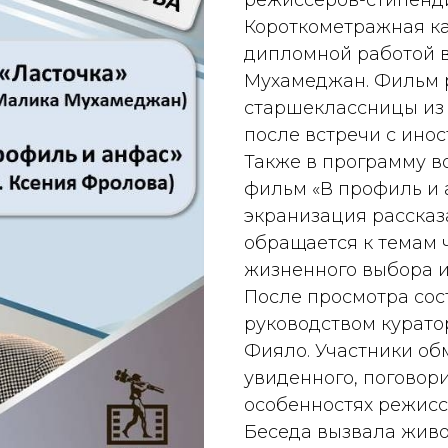
режиссеров-стипенди
Короткометражная кар
дипломной работой 
Мухамеджан. Фильм 
старшеклассницы из 
после встречи с ино
Также в программу 
фильм «В профиль и 
экранизация расска
обращается к темам 
жизненного выбора и 
После просмотра сос
руководством курато
Фияло. Участники об
увиденного, поговори
особенностях режисс
Беседа вызвала живо