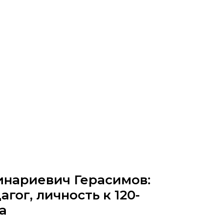
инариевич Герасимов:
гог, личность к 120-
а