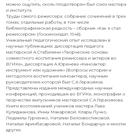
можно ощутить, сколь плодотворен был союз мастера
и института.
Труды самого режиссера: собрание сочинений в трех
томах, отдельные работы, в том числе
библиографическая редкость – сборник «Как я стал
режиссером» (Госкиноиздат, 1946).
Уникальный педагогический опыт исследован в
научных публикациях: диссертация педагога
мастерской А.Стабилини «Творческие основы
совместного воспитания режиссера и актеров во
ВГИКе», диссертация А.Юренева «Киноактер:
инструмент или художник» (Вопросы истории и
методологи воспитания киноактера), научным
руководителем которой был С.А.Герасимов.
Представлены издания международных научных
конференций, проходивших во ВГИКе, монографии о
творчестве выпускников мастерской С.А.Герасимова.
Книги воспоминаний учеников мастера Льва
Кулиджанова, Инны Макаровой, Клары Лучко,
Людмилы Гурченко, Наталии Белохвостиковой,
Натальи Аринбасаровой, Натальи Бондарчук и многих
других.