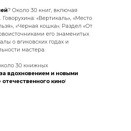
лей
? Около 30 книг, включая
. Говорухина: «Вертикаль», «Место
ьзя», «Черная кошка»; Раздел «От
ервоисточниками его знаменитых
алы о вгиковских годах и
ьности мастера.
около 30 книжных
за вдохновением и новыми
е отечественного кино
!