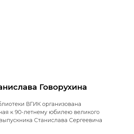
анислава Говорухина
блиотеки ВГИК организована
ная к 90-летнему юбилею великого
выпускника Станислава Сергеевича