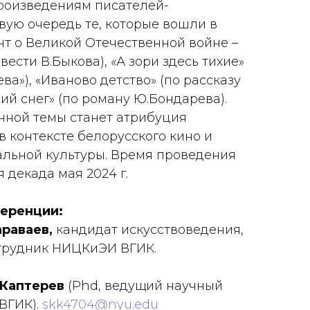
роизведениям писателей-
вую очередь те, которые вошли в
т о Великой Отечественной войне –
вести В.Быкова), «А зори здесь тихие»
ва»), «Иваново детство» (по рассказу
чий снег» (по роману Ю.Бондарева).
нной темы станет атрибуция
в контексте белорусского кино и
льной культуры. Время проведения
 декада мая 2024 г.
еренции:
араваев,
кандидат искусствоведения,
трудник НИЦКиЭИ ВГИК.
 Каптерев
(Phd, ведущий научный
ВГИК).
skk4704@nyu.edu