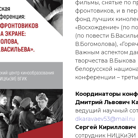
фильмы, снятые по п
фронтовиков, и в пер
фонд лучших кинолен
«Восхождение» (по по
(по повести Б.Василье
В.Богомолова), «Горя
Важным аспектом да
творчества В.Быкова 
белорусской национа
конференции – третья
Координаторы конф
Дмитрий Львович К
ведущий научный со
dkaravaev53@mail.ru
Сергей Кириллович
сотрудник НИЦКиЭИ 