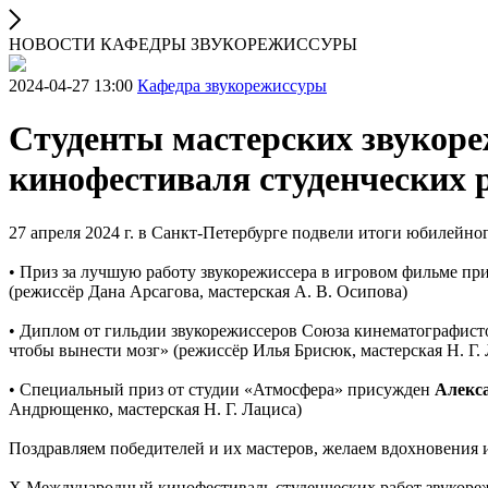
НОВОСТИ КАФЕДРЫ ЗВУКОРЕЖИССУРЫ
2024-04-27 13:00
Кафедра звукорежиссуры
Студенты мастерских звукор
кинофестиваля студенческих 
27 апреля 2024 г. в Санкт-Петербурге подвели итоги юбилейн
• Приз за лучшую работу звукорежиссера в игровом фильме п
(режиссёр Дана Арсагова, мастерская А. В. Осипова)
• Диплом от гильдии звукорежиссеров Союза кинематографис
чтобы вынести мозг» (режиссёр Илья Брисюк, мастерская Н. Г.
• Специальный приз от студии «Атмосфера» присужден
Алекс
Андрющенко, мастерская Н. Г. Лациса)
Поздравляем победителей и их мастеров, желаем вдохновения 
Х Международный кинофестиваль студенческих работ звукорежи