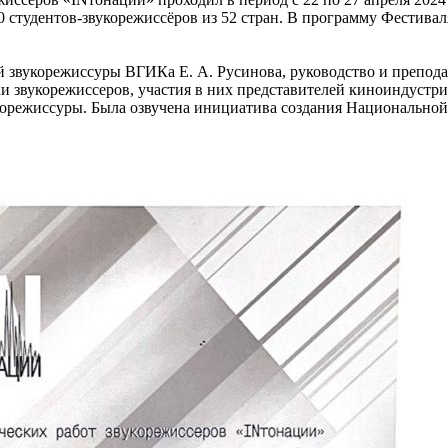
00 студентов-звукорежиссёров из 52 стран. В программу Фестива
ой звукорежиссуры ВГИКа Е. А. Русинова, руководство и препо
и звукорежиссеров, участия в них представителей киноиндустр
укорежиссуры. Была озвучена инициатива создания Национальной