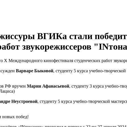
ежиссуры ВГИКа стали победи
работ звукорежиссеров "INтон
ого Х Международного кинофестиваля студенческих работ звуко
рисужден
Варваре Быковой
, студенту 5 курса учебно-творческо
тов РФ вручен
Марии Афанасьевой
, студенту 3 курса учебно-т
 Лациса)
андре Неустроевой
, студенту 5 курса учебно-творческой мастер
и новых побед!
ссёров «INтонации» проходил в период с 22 по 27 апреля 2024 