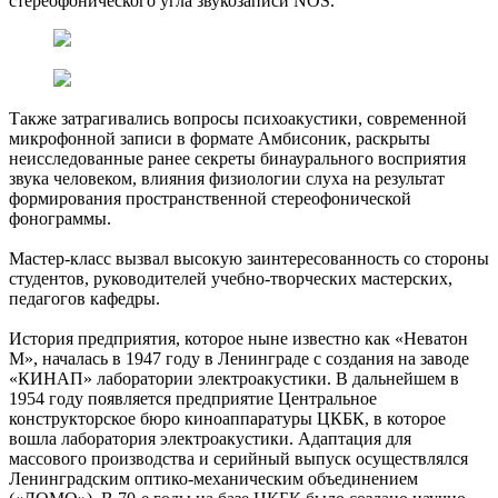
стереофонического угла звукозаписи NOS.
Также затрагивались вопросы психоакустики, современной
микрофонной записи в формате Амбисоник, раскрыты
неисследованные ранее секреты бинаурального восприятия
звука человеком, влияния физиологии слуха на результат
формирования пространственной стереофонической
фонограммы.
Мастер-класс вызвал высокую заинтересованность со стороны
студентов, руководителей учебно-творческих мастерских,
педагогов кафедры.
История предприятия, которое ныне известно как «Неватон
М», началась в 1947 году в Ленинграде с создания на заводе
«КИНАП» лаборатории электроакустики. В дальнейшем в
1954 году появляется предприятие Центральное
конструкторское бюро киноаппаратуры ЦКБК, в которое
вошла лаборатория электроакустики. Адаптация для
массового производства и серийный выпуск осуществлялся
Ленинградским оптико-механическим объединением