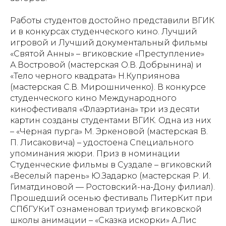
Работы студентов достойно представили ВГИК
и в конкурсах студенческого кино. Лучший
игровой и Лучший документальный фильмы
«Святой Анны» – вгиковские «Преступление»
А.Востровой (мастерская О.В. Добрынина) и
«Тело черного квадрата» Н.Куприянова
(мастерская С.В. Мирошниченко). В конкурсе
студенческого кино Международного
кинофестиваля «Флаэртиана» три из десяти
картин созданы студентами ВГИК. Одна из них
– «Черная пурга» М. Эркеновой (мастерская В.
П. Лисаковича) – удостоена Специального
упоминания жюри. Приз в номинации
Студенческие фильмы в Суздале – вгиковский
«Веселый парень» Ю.Задарко (мастерская Р. И.
Гиматдиновой — Ростовский-на-Дону филиал).
Прошедший осенью фестиваль ПитерКит при
СПбГУКиТ ознаменовал триумф вгиковской
школы анимации – «Сказка искорки» А.Лис