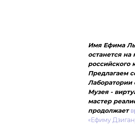
Имя Ефима Ль
останется на 
российского 
Предлагаем с
Лаборатории 
Музея - вирту
мастер реалис
продолжает
в
«Ефиму Дзигану 