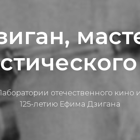
зиган, маст
стического
Лаборатории отечественного кино и
125-летию Ефима Дзигана