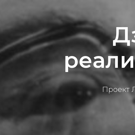
Д
реали
Проект 