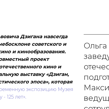
вовича Дзигана навсегда
Ольга
небосклоне советского и
кино и кинообразования.
завед
овместный проект
отечес
отечественного кино и
альную выставку «Дзиган,
подго
тического эпоса», которая
Макс
ременную экспозицию Музея
ведущ
- 125 лет».
сотруд