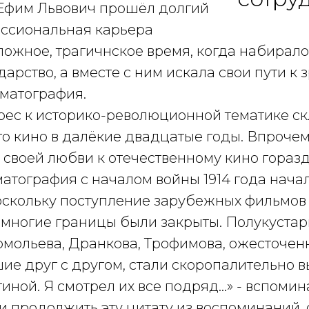
Ефим Львович прошёл долгий
ессиональная карьера
ложное, трагичнское время, когда набирал
дарство, а вместе с ним искала свои пути к 
ематография.
терес к историко-революционной тематике с
го кино в далёкие двадцатые годы. Впрочем
 своей любви к отечественному кино гораз
атография с началом войны 1914 года нача
поскольку поступление зарубежных фильмов
 многие границы были закрыты. Полукуста
рмольева, Дранкова, Трофимова, ожесточен
ие друг с другом, стали скоропалительно в
тиной. Я смотрел их все подряд…» - вспомин
ли продолжить эту цитату из воспоминаний, 