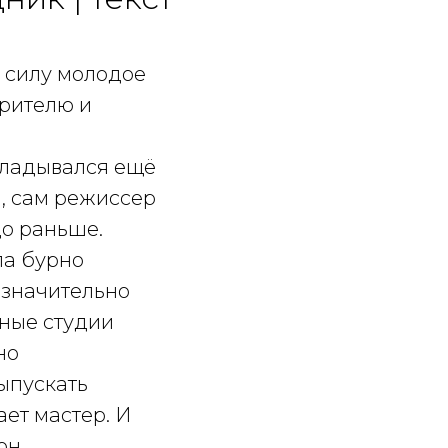
о силу молодое
зрителю и
кладывался ещё
, сам режиссер
до раньше.
ла бурно
 значительно
рные студии
но
ыпускать
ает мастер. И
он