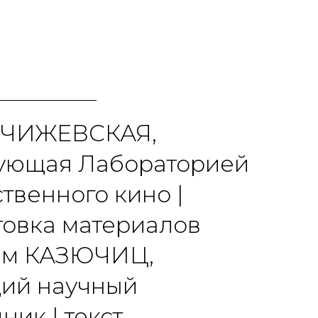
 ЧИЖЕВСКАЯ,
ующая Лабораторией
твенного кино |
товка материалов
им КАЗЮЧИЦ,
ий научный
ник | текст