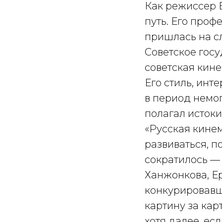
Как режиссер 
путь. Его проф
пришлась на с
Советское госу
советская кин
Его стиль, ин
в период немо
полагал истоки
«Русская кинем
развиваться, 
сократилось —
Ханжонкова, Е
конкурировавш
картину за кар
хотя далее, ес