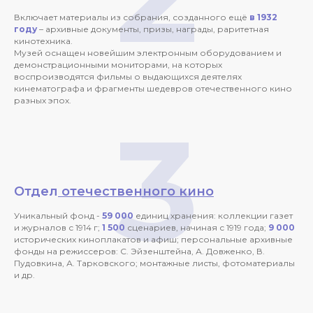
Включает материалы из собрания, созданного ещё
в 1932
году
– архивные документы, призы, награды, раритетная
кинотехника.
Музей оснащен новейшим электронным оборудованием и
демонстрационными мониторами, на которых
воспроизводятся фильмы о выдающихся деятелях
кинематографа и фрагменты шедевров отечественного кино
разных эпох.
3
Отдел
отечественного кино
Уникальный фонд -
59 000
единиц хранения: коллекции газет
и журналов с 1914 г;
1 500
сценариев, начиная с 1919 года;
9 000
исторических киноплакатов и афиш; персональные архивные
фонды на режиссеров: С. Эйзенштейна, А. Довженко, В.
Пудовкина, А. Тарковского; монтажные листы, фотоматериалы
и др.