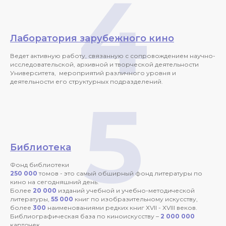
4
Лаборатория зарубежного кино
Ведет активную работу, связанную с сопровождением научно-
исследовательской, архивной и творческой деятельности
Университета, мероприятий различного уровня и
деятельности его структурных подразделений.
5
Библиотека
Фонд библиотеки
250 000
томов - это самый обширный фонд литературы по
кино на сегодняшний день.
Более
20 000
изданий учебной и учебно-методической
литературы,
55 000
книг по изобразительному искусству,
более
300
наименованиями редких книг ХVII - ХVIII веков.
Библиографическая база по киноискусству –
2 000 000
карточек.