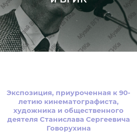
Экспозиция, приуроченная к 90-
летию кинематографиста,
художника и общественного
деятеля Станислава Сергеевича
Говорухина