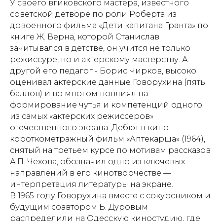
У своего вгиковского мастера, известного
советской детворе по роли Роберта из
довоенного фильма «Дети капитана Гранта» по
книге Ж. Верна, которой Станислав
зачитывался в детстве, он учится не только
режиссуре, но и актерскому мастерству. А
другой его педагог - Борис Чирков, высоко
оценивал актерские данные Говорухина (пять
баллов) и во многом повлиял на
формирование чутья и компетенций одного
из самых «актерских режиссеров»
отечественного экрана. Дебют в кино —
короткометражный фильм «Аптекарша» (1964),
снятый на третьем курсе по мотивам рассказов
А.П. Чехова, обозначил одно из ключевых
направлений в его кинотворчестве —
интерпретация литературы на экране.
В 1965 году Говорухина вместе с сокурсником и
будущим соавтором Б. Дуровым
распределили на Одесскую киностудию, где