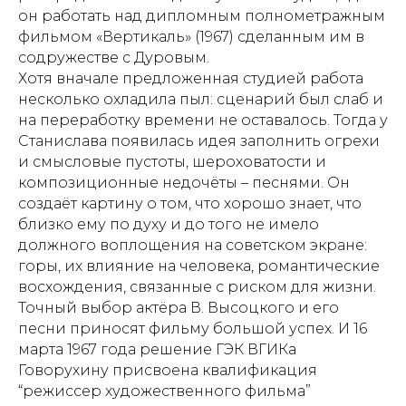
он работать над дипломным полнометражным
фильмом «Вертикаль» (1967) сделанным им в
содружестве с Дуровым.
Хотя вначале предложенная студией работа
несколько охладила пыл: сценарий был слаб и
на переработку времени не оставалось. Тогда у
Станислава появилась идея заполнить огрехи
и смысловые пустоты, шероховатости и
композиционные недочёты – песнями. Он
создаёт картину о том, что хорошо знает, что
близко ему по духу и до того не имело
должного воплощения на советском экране:
горы, их влияние на человека, романтические
восхождения, связанные с риском для жизни.
Точный выбор актёра В. Высоцкого и его
песни приносят фильму большой успех. И 16
марта 1967 года решение ГЭК ВГИКа
Говорухину присвоена квалификация
“режиссер художественного фильма”