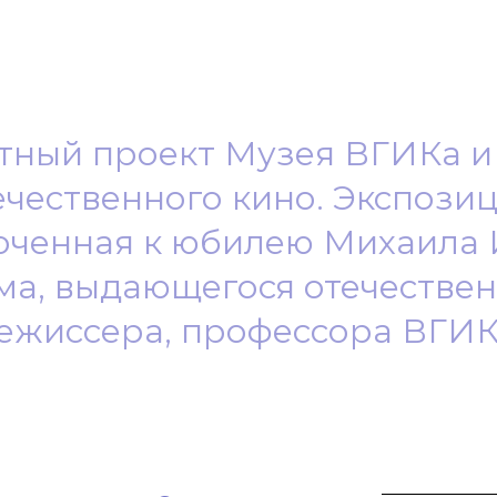
тный проект Музея ВГИКа и
ечественного кино. Экспозиц
оченная к юбилею
Михаила 
ма
, выдающегося отечестве
ежиссера,
профессора ВГИК