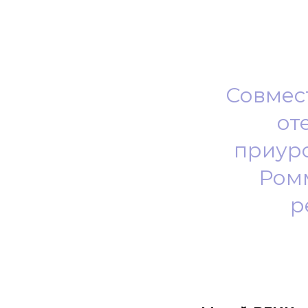
Совмес
от
приур
Ром
р