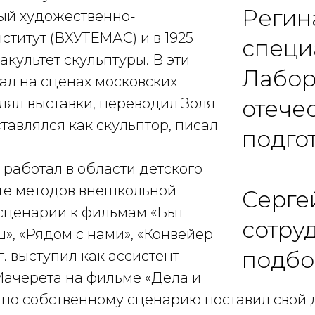
Регин
ый художественно-
ститут (ВХУТЕМАС) и в 1925
специ
акультет скульптуры. В эти
Лабор
ал на сценах московских
лял выставки, переводил Золя
отечес
тавлялся как скульптор, писал
подго
г. работал в области детского
уте методов внешкольной
Серге
 сценарии к фильмам «Быт
сотру
ш», «Рядом с нами», «Конвейер
подбо
 г. выступил как ассистент
Мачерета на фильме «Дела и
г. по собственному сценарию поставил сво