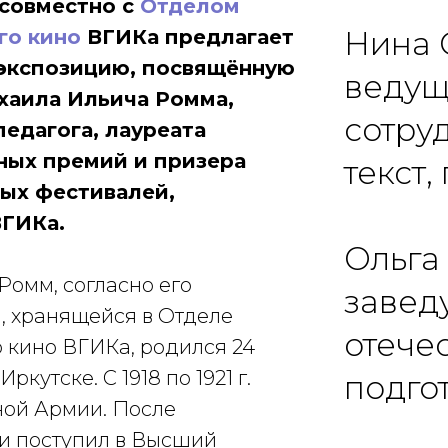
совместно с
Отделом
Нина
го кино
ВГИКа предлагает
экспозицию,
посвящённую
ведущ
хаила Ильича Ромма,
сотру
педагога, лауреата
ных премий и призера
текст
ых фестивалей,
ГИКа.
Ольга
Ромм, согласно его
завед
, хранящейся в Отделе
отечес
 кино ВГИКа, родился 24
 Иркутске. С 1918 по 1921 г.
подго
ной Армии. После
и поступил в Высший