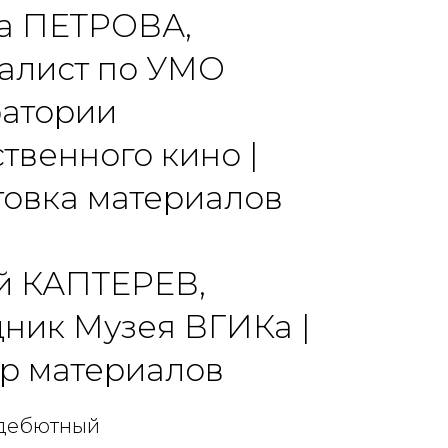
а ПЕТРОВА,
алист по УМО
атории
твенного кино |
товка материалов
й КАПТЕРЕВ,
дник Музея ВГИКа |
р материалов
й дебютный