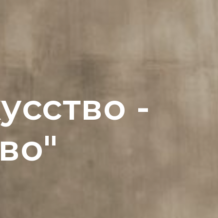
усство -
во"