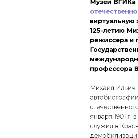
Музей ВГИКа 
отечественно
виртуальную 
125-летию Ми
режиссера и 
Государствен
международн
профессора В
Михаил Ильич 
автобиографии
отечественного
января 1901 г. в
служил в Крас
демобилизаци