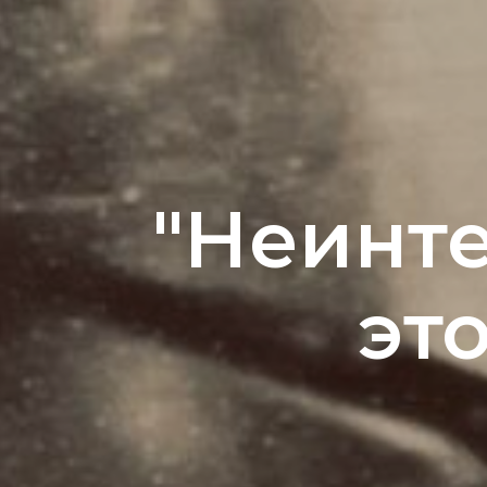
"Неинте
эт