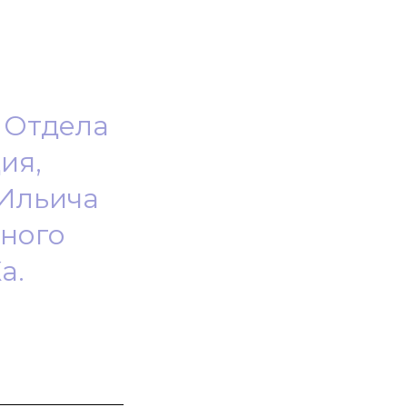
 Отдела
ия,
Ильича
нного
а.