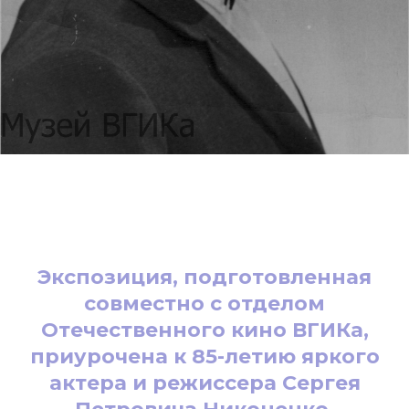
Экспозиция, подготовленная
совместно с отделом
Отечественного кино ВГИКа,
приурочена к 85-летию яркого
актера и режиссера Сергея