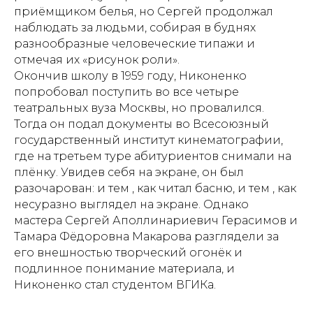
приёмщиком белья, но Сергей продолжал
наблюдать за людьми, собирая в буднях
разнообразные человеческие типажи и
отмечая их «рисунок роли».
Окончив школу в 1959 году, Никоненко
попробовал поступить во все четыре
театральных вуза Москвы, но провалился.
Тогда он подал документы во Всесоюзный
государственный институт кинематографии,
где на третьем туре абитуриентов снимали на
плёнку. Увидев себя на экране, он был
разочарован: и тем , как читал басню, и тем , как
несуразно выглядел на экране. Однако
мастера Сергей Аполлинариевич Герасимов и
Тамара Фёдоровна Макарова разглядели за
его внешностью творческий огонёк и
подлинное понимание материала, и
Никоненко стал студентом ВГИКа.