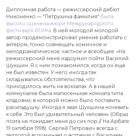
Дипломная работа — режиссерский дебют
Никоненко — "Петрухина фамилия"
была
высоко оценена жюри Международного
фестиваля ВГИКа.
В ней молодой молодой
автор продемонстрировал умение работать с
актером, тонко совмещать комичное и
мелодраматическое, частное и всеобщее. «На
режиссерский меня надоумил пойти Василий
Шукшин. Я с ним познакомился, когда он ещё
не был известен. У него иногда так
складывались обстоятельства, что
приходилось жить на вокзалах. А в нашей
коммуналке была малюсенькая комната типа
кладовки, в которой можно было поставить
раскладушку. Иногда я звал Шукшина ночевать
к себе. Это был удивительный человек» (Образ
поэта не покидает меня до сих пор // На Арбате.
19 октября 1998).
Сергей Петрович всегда с
теплотой вспоминает о встречах с Василием