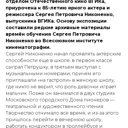
отделом Отечественного кино ВГИКа,
приурочена к 85-летию яркого актера и
режиссера Сергея Петровича Никоненко,
выпускника ВГИКа. Основу экспозиции
составили редкие архивные материалы
времён обучения Сергея Петровича
Никоненко во Всесоюзном институте
кинематографии.
Сергей Никоненко начал проявлять актёрские
способности ещё в школе: в первом классе
сыграл Петрушку, в третьем выступал с
музыкальными номерами, причём его
приглашали «на гастроли» в женскую школу,
где никто не верил, что роль девочки играет
мальчик. Позже он занимался в двух студиях
Московского городского Дома пионеров —
театральной и художественного чтения.
Творчество отнимало всё время, и из-за этого
пришлось перейти в вечернюю школу,
работать кондуктором в троллейбусе и