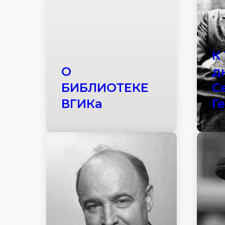
К
О
д
БИБЛИОТЕКЕ
С
ВГИКа
Г