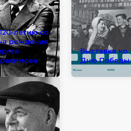
 120-летию со
ня рождения
ергея
Выставка ко
ерасимова
Дню Победы